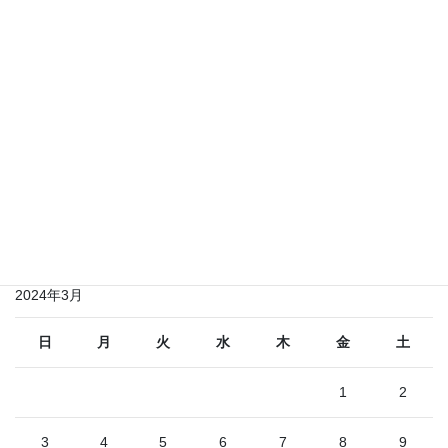
2021年3月
2021年2月
2021年1月
2020年12月
その他のお知らせ
そ
の
他
の
2024年3月
お
知
ら
日
月
火
水
木
金
土
せ
1
2
3
4
5
6
7
8
9