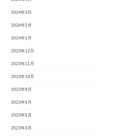
2024年3月
2024年2月
2024年1月
2023年12月
2023年11月
2023年10月
2023年8月
2023年6月
2023年5月
2023年3月