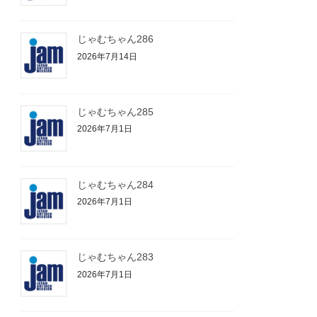
じゃむちゃん286
2026年7月14日
じゃむちゃん285
2026年7月1日
じゃむちゃん284
2026年7月1日
じゃむちゃん283
2026年7月1日