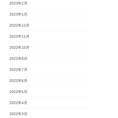
2023年2月
2023年1月
2022年12月
2022年11月
2022年10月
2022年8月
2022年7月
2022年6月
2022年5月
2022年4月
2022年3月