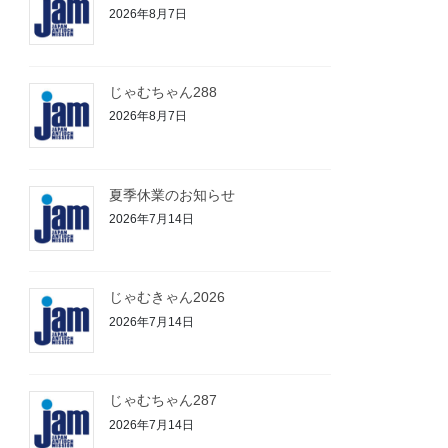
2026年8月7日
じゃむちゃん288
2026年8月7日
夏季休業のお知らせ
2026年7月14日
じゃむきゃん2026
2026年7月14日
じゃむちゃん287
2026年7月14日