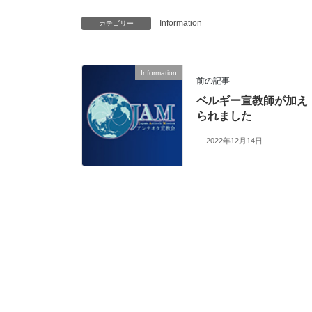
Information
カテゴリー
Information
前の記事
ベルギー宣教師が加え
られました
2022年12月14日